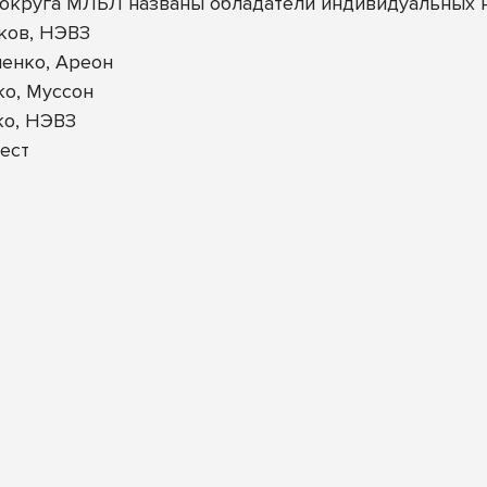
округа МЛБЛ названы обладатели индивидуальных 
ков, НЭВЗ
енко, Ареон
ко, Муссон
ко, НЭВЗ
ест