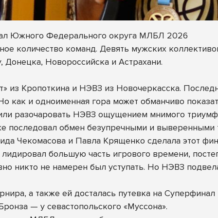
инал Южного Федерального округа МЛБЛ 2026
ное количество команд. Девять мужских коллективов
у, Донецка, Новороссийска и Астрахани.
т» из Кропоткина и НЭВЗ из Новочеркасска. Послед
. Но как и одноименная гора может обманчиво показ
шили разочаровать НЭВЗ ощущением мнимого триумф
же последовал обмен безупречными и выверенными т
ида Чекомасова и Павла Крященко сделала этот фин
лидировал большую часть игрового времени, постеп
вно никто не намерен был уступать. Но НЭВЗ подвела
урнира, а также ей досталась путевка на Суперфин
ронза — у севастопольского «Муссона».