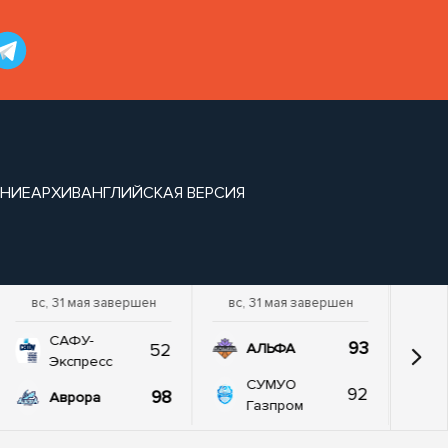
НИЕ
АРХИВ
АНГЛИЙСКАЯ ВЕРСИЯ
вс, 31 мая завершен
вс, 31 мая завершен
САФУ-
93
52
АЛЬФА
Экспресс
СУМУО
92
98
Аврора
Газпром