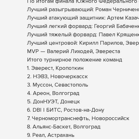
По итогам финала Южного Федерального 
Лучший разыгрывающий: Роман Черничен
Лучший атакующий защитник: Артем Казач
Лучший легкий форвард: Георгий Бабачен
Лучший тяжелый форвард: Павел Крящен
Лучший центровой: Кирилл Парилов, Эвер
MVP — Валерий Лиходей, Эвереста
Итого турнирное положение команд
1. Эверест, Кропоткин
2. НЭВЗ, Новочеркасск
3. Муссон, Севастополь
4. Ареон, Волгоград
5. ДонНУЭТ, Донецк
6. DBI | БИТС, Ростов-на-Дону
7. Черномортранснефть, Новороссийск
8. Альянс-Баскет, Волгоград
9. Реал, Астрахань