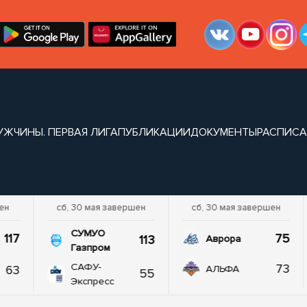
УЖЧИНЫ. ПЕРВАЯ ЛИГА
ПУБЛИКАЦИИ
ДОКУМЕНТЫ
РАСПИСА
ен
сб, 30 мая завершен
сб, 30 мая завершен
СУМУО
117
75
113
Аврора
Газпром
САФУ-
73
63
АЛЬФА
55
Экспресс