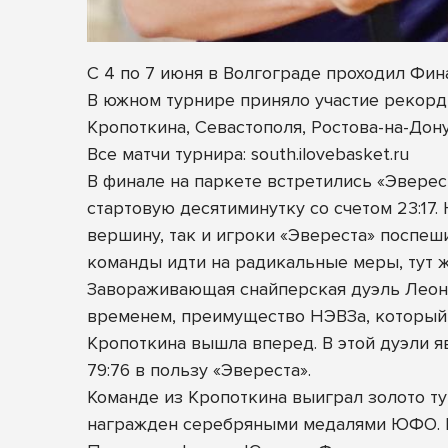
С 4 по 7 июня в Волгограде проходил Ф
В южном турнире приняло участие рекорд
Кропоткина, Севастополя, Ростова-на-Дон
Все матчи турнира: south.ilovebasket.ru
В финале на паркете встретились «Эверес
стартовую десятиминутку со счетом 23:17
вершину, так и игроки «Эвереста» поспе
команды идти на радикальные меры, тут 
Завораживающая снайперская дуэль Леон
временем, преимущество НЭВЗа, который 
Кропоткина вышла вперед. В этой дуэли я
79:76 в пользу «Эвереста».
Команде из Кропоткина выиграл золото т
награжден серебряными медалями ЮФО. Б