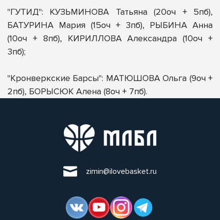
"ГУТИД": КУЗЬМИНОВА Татьяна (20оч + 5пб),
БАТУРИНА Мария (15оч + 3пб), РЫБИНА Анна
(10оч + 8пб), КИРИЛЛОВА Александра (10оч +
3пб);
"Кронверкские Барсы": МАТЮШОВА Ольга (9оч +
2пб), БОРЫСЮК Алена (8оч + 7пб).
zimin@ilovebasket.ru