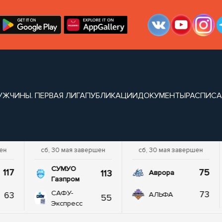
УЖЧИНЫ. ПЕРВАЯ ЛИГА
ПУБЛИКАЦИИ
ДОКУМЕНТЫ
РАСПИСА
ен
сб, 30 мая завершен
сб, 30 мая завершен
СУМУО
117
75
113
Аврора
Газпром
САФУ-
73
63
АЛЬФА
55
Экспресс