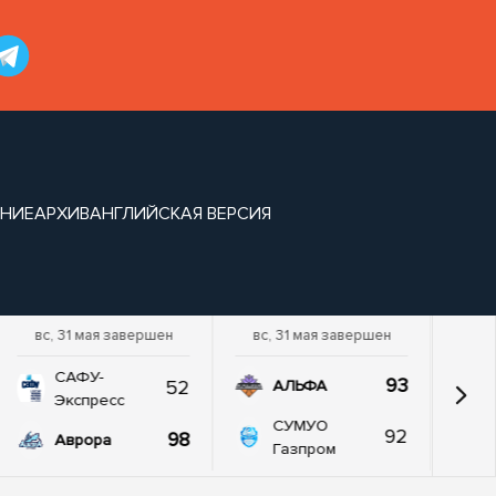
НИЕ
АРХИВ
АНГЛИЙСКАЯ ВЕРСИЯ
вс, 31 мая завершен
вс, 31 мая завершен
САФУ-
93
52
АЛЬФА
Экспресс
СУМУО
92
98
Аврора
Газпром